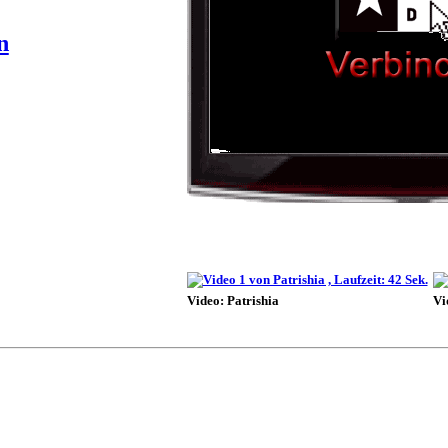
n
Video: Patrishia
Vi