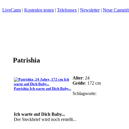
LiveCams
|
Kostenlos testen
|
Telefonsex
|
Newsletter
|
Neue Camgirl
Auswahl:
Patrishia
Alter
: 24
Größe
: 172 cm
Patrishia Ich warte auf Dich Baby...
Schlagworte:
Ich warte auf Dich Baby...
Der Steckbrief wird noch erstellt...